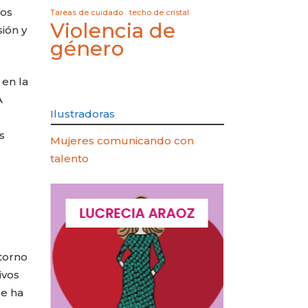
los
Tareas de cuidado
techo de cristal
Violencia de
ión y
género
 en la
A
Ilustradoras
s
Mujeres comunicando con
talento
QUES
LUCRECIA ARAOZ
LUCIA 
 torno
ivos
se ha