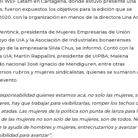
 y el WEF Latam en Cartagena, donde estuvo presente una
 fueron expuestos los objetivos para la edición que se
020, con la organización en manos de la directora Lina An
Wentinck, presidenta de Mujeres Empresarias de Unión
oyo de UIA y la Asociación de Industriales bonaerenses
rgo de la empresaria Silvia Chus, se informó. Contó con la
a UIA; Martín Rappallini, presidente de UIPBA; Malena
do nacional José Ignacio de Mendiguren, entre otras
rsos rubros y mujeres sindicalistas, quienes se sumaron a
evento.
ponsabilidad quienes estamos acá, no solo las mujeres, s
, hay que trabajar para visibilizarlas, romper los techos 
 atadas. Las mujeres de la política son punta de lanza para 
de las mujeres no son solo de las mujeres, son de todos. N
de la ayuda de hombres y mujeres, entrecruzarnos y avanzar
sibilidad para avanzar”.