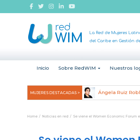
La Red de Mujeres Lati
del Caribe en Gestión 
Inicio
Sobre RedWIM
Nuestros lo
jeoma Uchegbu, pionera en
Ángela Ruiz Rob
MUJERES DESTACADAS >
anomedicina
Home
Noticias en red
Se viene el Women Economic Forum e
Se viene el Women 