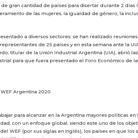
de gran cantidad de países para disertar durante 2 días 
ramiento de las mujeres, la igualdad de género, la inclus
resentado a diversos sectores: se han realizado reuniones
representantes de 25 países y en esta semana ante la UI
o, titular de la Unión Industrial Argentina (UIA), abrió las
ustrial para que fuera presentado el Foro Económico de la
WEF Argentina 2020
CARLA PILLA
PATRICIA JAC
abajar para alcanzar en la Argentina mayores políticas en
sidad, con un enfoque global, siendo este uno de los objet
 del WEF (por sus siglas en inglés), los países en que los 