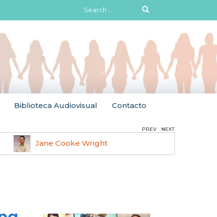
Search
for:
Biblioteca Audiovisual
Contacto
PREV
NEXT
Jane Cooke Wright
Ruth 
ina