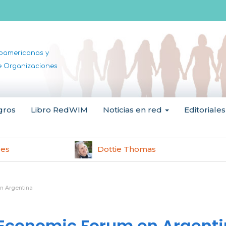
noamericanas y
de Organizaciones
gros
Libro RedWIM
Noticias en red
Editoriales
les
Dottie Thomas
n Argentina
Economic Forum en Argent