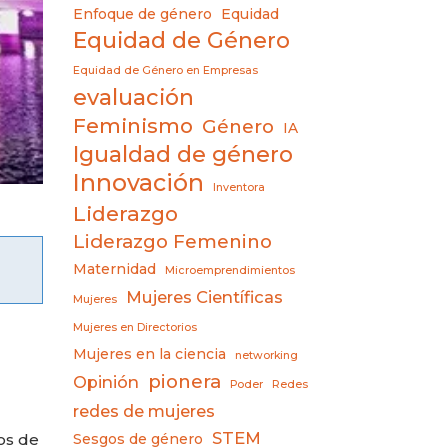
Enfoque de género
Equidad
Equidad de Género
Equidad de Género en Empresas
evaluación
Feminismo
Género
IA
Igualdad de género
Innovación
Inventora
Liderazgo
Liderazgo Femenino
Maternidad
Microemprendimientos
Mujeres Científicas
Mujeres
Mujeres en Directorios
Mujeres en la ciencia
networking
pionera
Opinión
Poder
Redes
redes de mujeres
STEM
os de
Sesgos de género