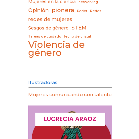
Mujeres en la ciencia
networking
pionera
Opinión
Poder
Redes
redes de mujeres
STEM
Sesgos de género
Tareas de cuidado
techo de cristal
Violencia de
género
Ilustradoras
Mujeres comunicando con talento
CQUES
LUCRECIA ARAOZ
LU