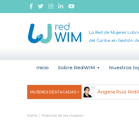
La Red de Mujeres Lati
del Caribe en Gestión 
Inicio
Sobre RedWIM
Nuestros lo
jeoma Uchegbu, pionera en
Ángela Ruiz Rob
MUJERES DESTACADAS >
anomedicina
Home
Avances de las mujeres