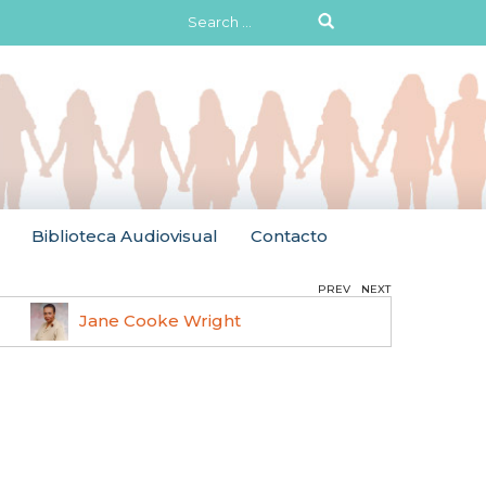
Search
for:
Biblioteca Audiovisual
Contacto
PREV
NEXT
Jane Cooke Wright
Ruth 