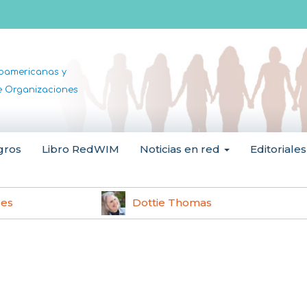
noamericanas y
de Organizaciones
gros
Libro RedWIM
Noticias en red
Editoriales
les
Dottie Thomas