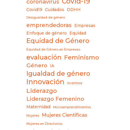
Covid-19
coronavirus
Covid19
Cuidados
DDHH
Desigualdad de género
emprendedoras
Empresas
Enfoque de género
Equidad
Equidad de Género
Equidad de Género en Empresas
evaluación
Feminismo
Género
IA
Igualdad de género
Innovación
Inventora
Liderazgo
Liderazgo Femenino
Maternidad
Microemprendimientos
Mujeres Científicas
Mujeres
Mujeres en Directorios