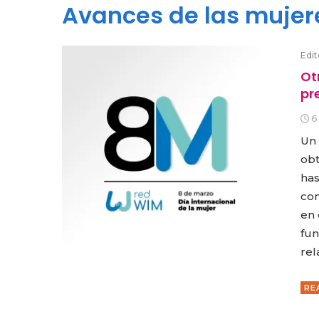
Avances de las mujer
Edit
Ot
pr
6
Un 
obt
has
com
en 
fun
rel
RE