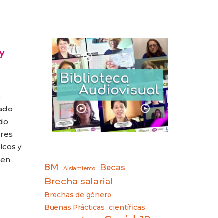
y
s
gado
ido
eres
icos y
 en
8M
Becas
Aislamiento
Brecha salarial
Brechas de género
Buenas Prácticas
científicas