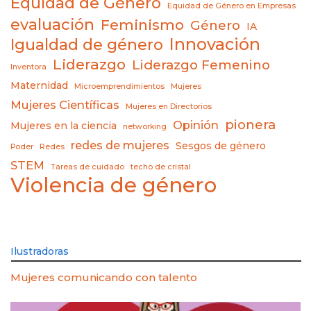
Equidad de Género
Equidad de Género en Empresas
evaluación
Feminismo
Género
IA
Innovación
Igualdad de género
Liderazgo
Liderazgo Femenino
Inventora
Maternidad
Microemprendimientos
Mujeres
Mujeres Científicas
Mujeres en Directorios
pionera
Opinión
Mujeres en la ciencia
networking
redes de mujeres
Sesgos de género
Poder
Redes
STEM
Tareas de cuidado
techo de cristal
Violencia de género
Ilustradoras
Mujeres comunicando con talento