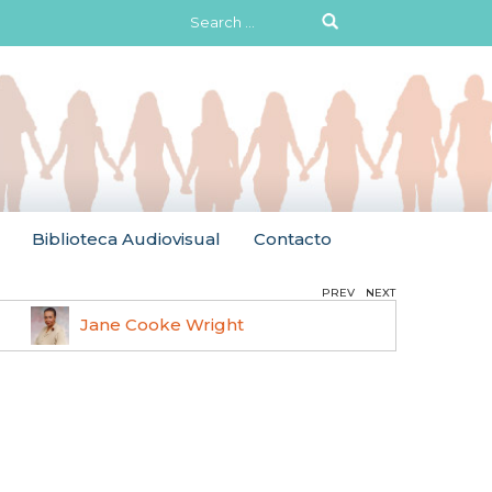
Search
for:
Biblioteca Audiovisual
Contacto
PREV
NEXT
Jane Cooke Wright
Ruth 