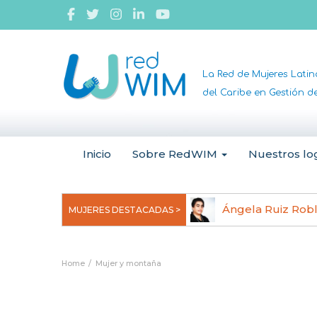
La Red de Mujeres Lati
del Caribe en Gestión 
Inicio
Sobre RedWIM
Nuestros lo
jeoma Uchegbu, pionera en
Ángela Ruiz Rob
MUJERES DESTACADAS >
anomedicina
Home
Mujer y montaña