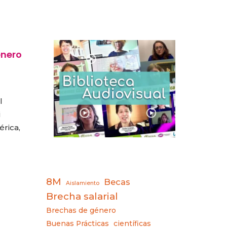
énero
l
i
rica,
8M
Becas
Aislamiento
Brecha salarial
Brechas de género
Buenas Prácticas
científicas