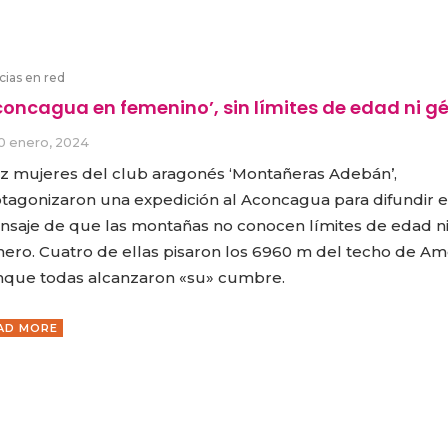
cias en red
concagua en femenino’, sin límites de edad ni g
0 enero, 2024
z mujeres del club aragonés ‘Montañeras Adebán’,
tagonizaron una expedición al Aconcagua para difundir e
saje de que las montañas no conocen límites de edad n
ero. Cuatro de ellas pisaron los 6960 m del techo de Amé
que todas alcanzaron «su» cumbre.
AD MORE