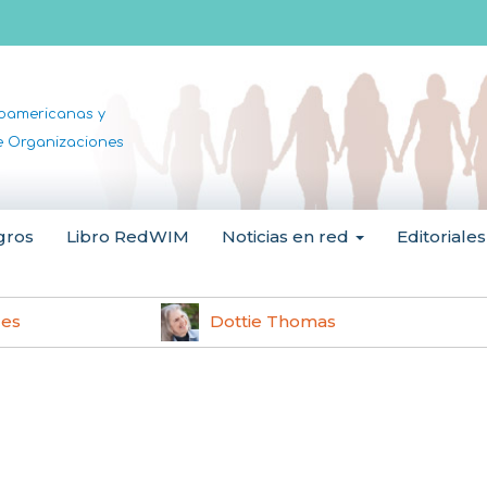
noamericanas y
de Organizaciones
gros
Libro RedWIM
Noticias en red
Editoriales
les
Dottie Thomas