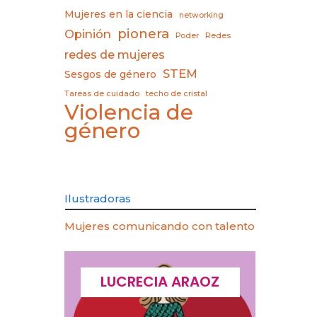
Mujeres en la ciencia
networking
pionera
Opinión
Poder
Redes
redes de mujeres
STEM
Sesgos de género
Tareas de cuidado
techo de cristal
Violencia de
género
Ilustradoras
Mujeres comunicando con talento
CQUES
LUCRECIA ARAOZ
LU