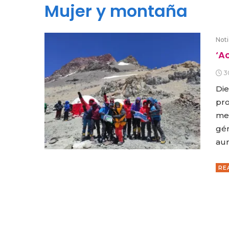
Mujer y montaña
Noti
‘A
3
Die
pro
men
gén
aun
RE