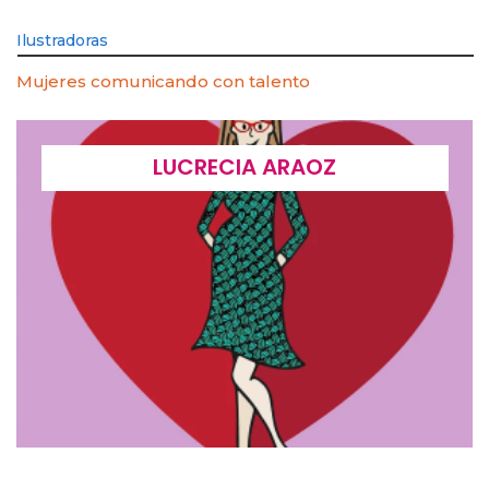
Ilustradoras
Mujeres comunicando con talento
LUCRECIA ARAOZ