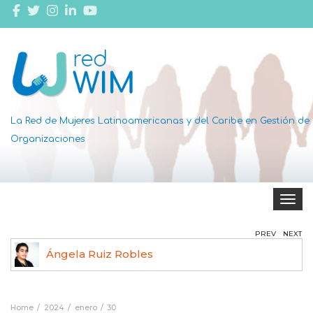
La Red de Mujeres Latinoamericanas y del Caribe en Gestión de
Organizaciones
Toggle 
PREV
NEXT
Ángela Ruiz Robles
Home
2024
enero
30