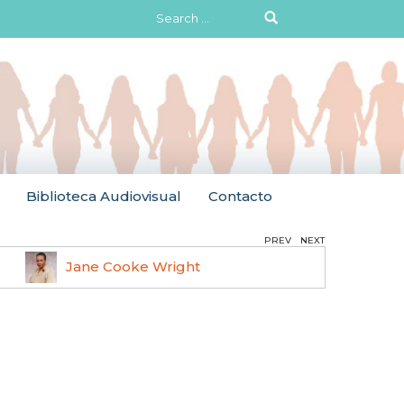
Search
for:
Biblioteca Audiovisual
Contacto
PREV
NEXT
Jane Cooke Wright
Ruth 