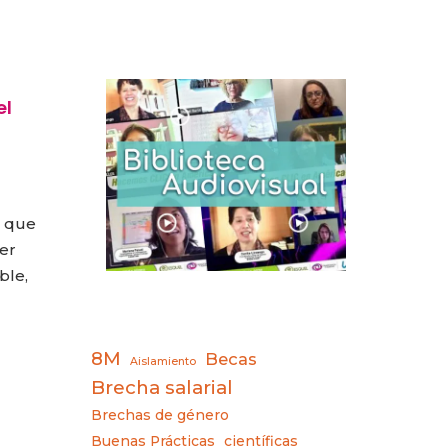
el
a que
mer
ble,
8M
Becas
Aislamiento
Brecha salarial
Brechas de género
Buenas Prácticas
científicas