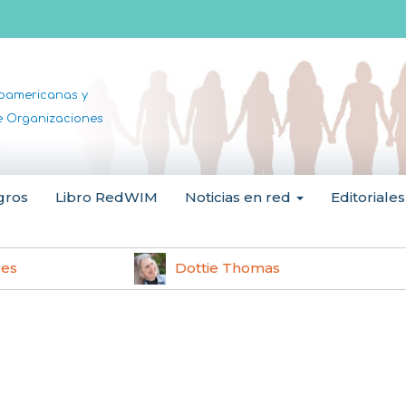
noamericanas y
de Organizaciones
gros
Libro RedWIM
Noticias en red
Editoriales
les
Dottie Thomas