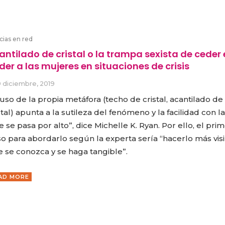
cias en red
antilado de cristal o la trampa sexista de ceder 
der a las mujeres en situaciones de crisis
9 diciembre, 2019
 uso de la propia metáfora (techo de cristal, acantilado de
stal) apunta a la sutileza del fenómeno y la facilidad con l
e se pasa por alto”, dice Michelle K. Ryan. Por ello, el pri
o para abordarlo según la experta sería “hacerlo más visi
 se conozca y se haga tangible”.
AD MORE