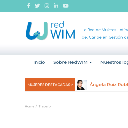
La Red de Mujeres Lati
del Caribe en Gestión 
Inicio
Sobre RedWIM
Nuestros lo
jeoma Uchegbu, pionera en
Ángela Ruiz Rob
MUJERES DESTACADAS >
anomedicina
Home
Trabajo