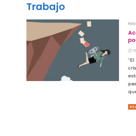
Trabajo
Noti
Ac
po
1
“El
cri
est
pas
que
RE