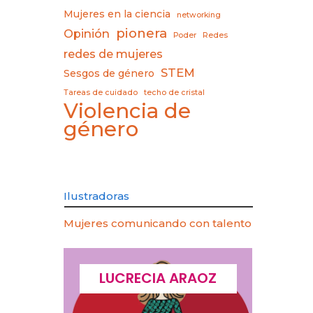
Mujeres en la ciencia
networking
pionera
Opinión
Poder
Redes
redes de mujeres
STEM
Sesgos de género
Tareas de cuidado
techo de cristal
Violencia de
género
Ilustradoras
Mujeres comunicando con talento
CQUES
LUCRECIA ARAOZ
LU