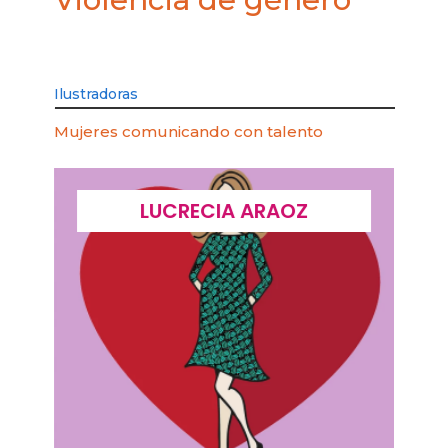
Ilustradoras
Mujeres comunicando con talento
LUCRECIA ARAOZ