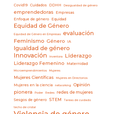
Covid19
Cuidados
DDHH
Desigualdad de género
emprendedoras
Empresas
Enfoque de género
Equidad
Equidad de Género
evaluación
Equidad de Género en Empresas
Feminismo
Género
IA
Igualdad de género
Innovación
Liderazgo
Inventora
Liderazgo Femenino
Maternidad
Microemprendimientos
Mujeres
Mujeres Científicas
Mujeres en Directorios
Opinión
Mujeres en la ciencia
networking
pionera
redes de mujeres
Poder
Redes
STEM
Sesgos de género
Tareas de cuidado
techo de cristal
Violencia de género