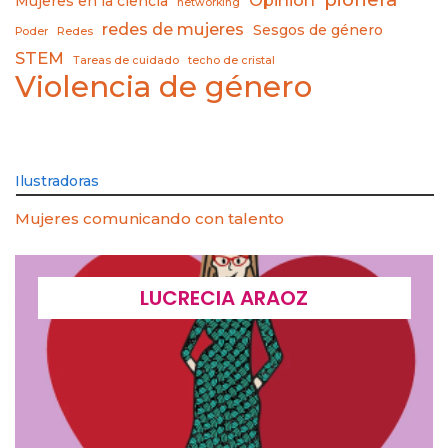
Mujeres en la ciencia
networking
redes de mujeres
Sesgos de género
Poder
Redes
STEM
Tareas de cuidado
techo de cristal
Violencia de género
Ilustradoras
Mujeres comunicando con talento
LUCRECIA ARAOZ