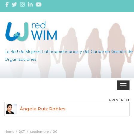
La Red de Mujeres Latinoamericanas y del Caribe en Gestión de
Organizaciones
Toggle 
PREV
NEXT
Ángela Ruiz Robles
Home
2011
septiembre
20