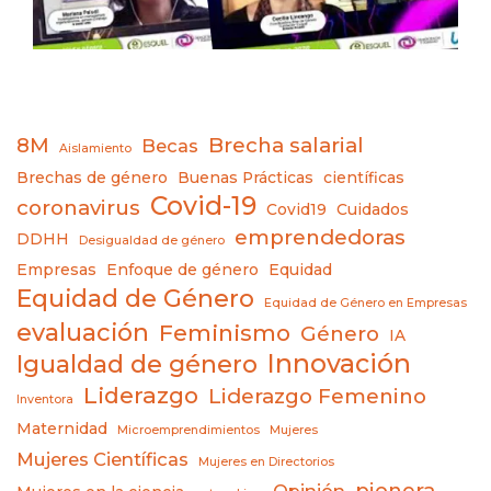
8M
Brecha salarial
Becas
Aislamiento
Brechas de género
Buenas Prácticas
científicas
Covid-19
coronavirus
Covid19
Cuidados
emprendedoras
DDHH
Desigualdad de género
Empresas
Enfoque de género
Equidad
Equidad de Género
Equidad de Género en Empresas
evaluación
Feminismo
Género
IA
Innovación
Igualdad de género
Liderazgo
Liderazgo Femenino
Inventora
Maternidad
Microemprendimientos
Mujeres
Mujeres Científicas
Mujeres en Directorios
pionera
Opinión