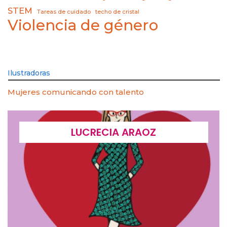
STEM
Tareas de cuidado
techo de cristal
Violencia de género
Ilustradoras
Mujeres comunicando con talento
LUCRECIA ARAOZ