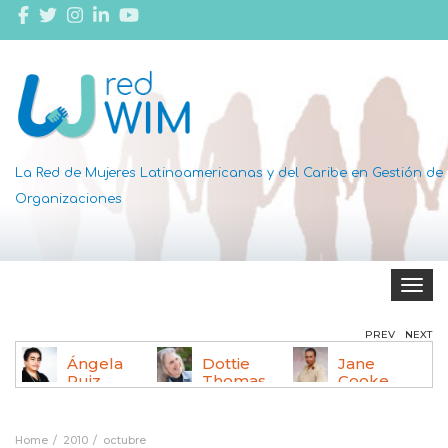
La Red de Mujeres Latinoamericanas y del Caribe en Gestión de
Organizaciones
Toggle 
PREV
NEXT
Ángela
Dottie
Jane
,
Ruiz
Thomas
Cooke
Robles
Wright
Be
Home
2010
octubre