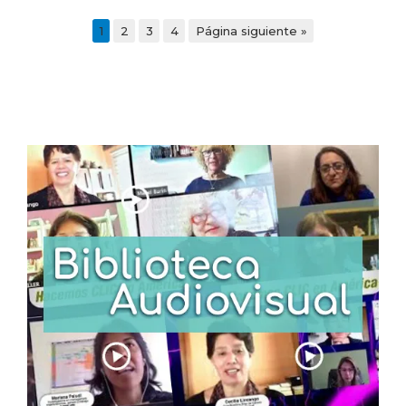
1
2
3
4
Página siguiente »