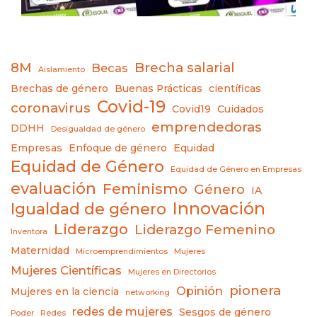
8M
Brecha salarial
Becas
Aislamiento
Brechas de género
Buenas Prácticas
científicas
Covid-19
coronavirus
Covid19
Cuidados
emprendedoras
DDHH
Desigualdad de género
Empresas
Enfoque de género
Equidad
Equidad de Género
Equidad de Género en Empresas
evaluación
Feminismo
Género
IA
Innovación
Igualdad de género
Liderazgo
Liderazgo Femenino
Inventora
Maternidad
Microemprendimientos
Mujeres
Mujeres Científicas
Mujeres en Directorios
pionera
Opinión
Mujeres en la ciencia
networking
redes de mujeres
Sesgos de género
Poder
Redes