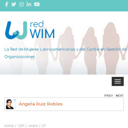
La Red de Mujeres Latinoamericanas y del Caribe en Gestión de
Organizaciones
Toggle 
PREV
NEXT
Ángela Ruiz Robles
Home
2011
enero
27