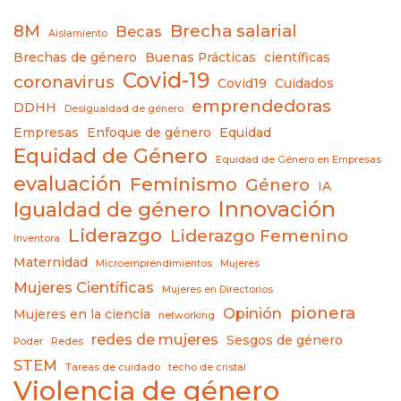
8M
Brecha salarial
Becas
Aislamiento
Brechas de género
Buenas Prácticas
científicas
Covid-19
coronavirus
Covid19
Cuidados
emprendedoras
DDHH
Desigualdad de género
Empresas
Enfoque de género
Equidad
Equidad de Género
Equidad de Género en Empresas
evaluación
Feminismo
Género
IA
Innovación
Igualdad de género
Liderazgo
Liderazgo Femenino
Inventora
Maternidad
Microemprendimientos
Mujeres
Mujeres Científicas
Mujeres en Directorios
pionera
Opinión
Mujeres en la ciencia
networking
redes de mujeres
Sesgos de género
Poder
Redes
STEM
Tareas de cuidado
techo de cristal
Violencia de género