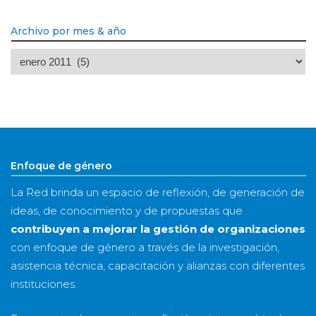
Archivo por mes & año
Archivo
por
mes
&
año
Enfoque de género
La Red brinda un espacio de reflexión, de generación de
ideas, de conocimiento y de propuestas que
contribuyen a mejorar la gestión de organizaciones
con enfoque de género a través de la investigación,
asistencia técnica, capacitación y alianzas con diferentes
instituciones.