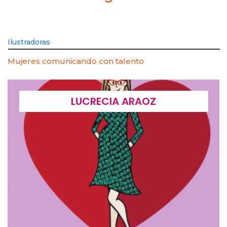
Ilustradoras
Mujeres comunicando con talento
LUCRECIA ARAOZ