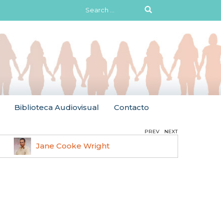
Search
for:
Biblioteca Audiovisual
Contacto
PREV
NEXT
Jane Cooke Wright
Ruth 