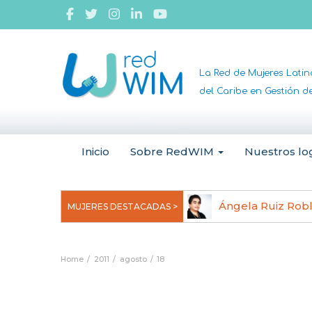
La Red de Mujeres Lati
del Caribe en Gestión 
Inicio
Sobre RedWIM
Nuestros lo
jeoma Uchegbu, pionera en
Ángela Ruiz Rob
MUJERES DESTACADAS >
anomedicina
Home
2011
agosto
18