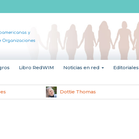
noamericanas y
de Organizaciones
gros
Libro RedWIM
Noticias en red
Editoriales
les
Dottie Thomas