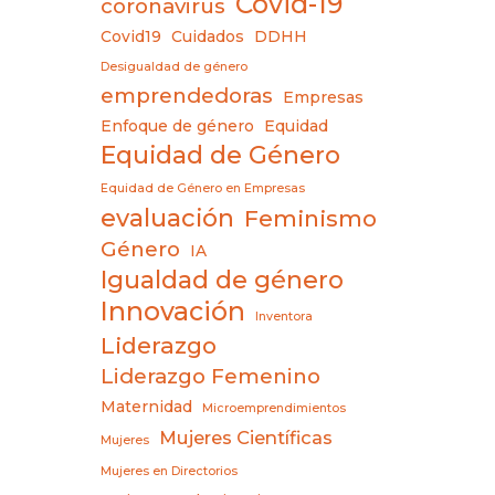
Covid-19
coronavirus
Covid19
Cuidados
DDHH
Desigualdad de género
emprendedoras
Empresas
Enfoque de género
Equidad
Equidad de Género
Equidad de Género en Empresas
evaluación
Feminismo
Género
IA
Igualdad de género
Innovación
Inventora
Liderazgo
Liderazgo Femenino
Maternidad
Microemprendimientos
Mujeres Científicas
Mujeres
Mujeres en Directorios