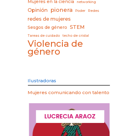
Mujeres en la ciencia
networking
pionera
Opinión
Poder
Redes
redes de mujeres
STEM
Sesgos de género
Tareas de cuidado
techo de cristal
Violencia de
género
Ilustradoras
Mujeres comunicando con talento
CQUES
LUCRECIA ARAOZ
LU