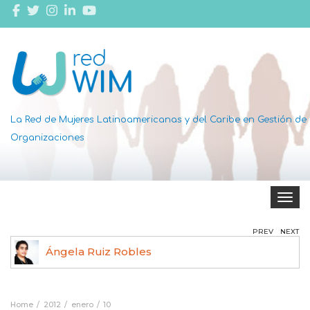
La Red de Mujeres Latinoamericanas y del Caribe en Gestión de
Organizaciones
Toggle 
PREV
NEXT
Ángela Ruiz Robles
Home
2012
enero
10