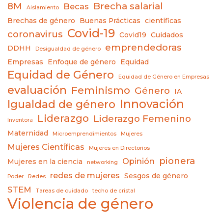
8M
Brecha salarial
Becas
Aislamiento
Brechas de género
Buenas Prácticas
científicas
Covid-19
coronavirus
Covid19
Cuidados
emprendedoras
DDHH
Desigualdad de género
Empresas
Enfoque de género
Equidad
Equidad de Género
Equidad de Género en Empresas
evaluación
Feminismo
Género
IA
Innovación
Igualdad de género
Liderazgo
Liderazgo Femenino
Inventora
Maternidad
Microemprendimientos
Mujeres
Mujeres Científicas
Mujeres en Directorios
pionera
Opinión
Mujeres en la ciencia
networking
redes de mujeres
Sesgos de género
Poder
Redes
STEM
Tareas de cuidado
techo de cristal
Violencia de género