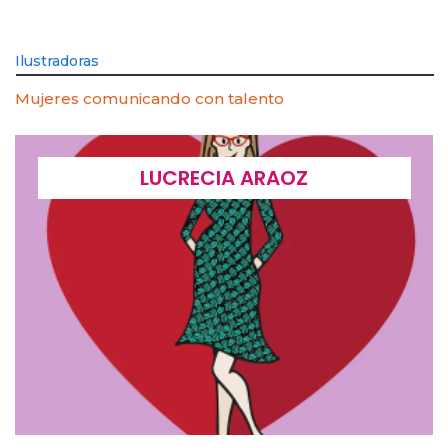
Ilustradoras
Mujeres comunicando con talento
LUCRECIA ARAOZ