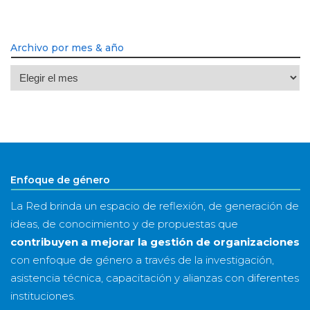
Archivo por mes & año
Archivo
por
mes
&
año
Enfoque de género
La Red brinda un espacio de reflexión, de generación de
ideas, de conocimiento y de propuestas que
contribuyen a mejorar la gestión de organizaciones
con enfoque de género a través de la investigación,
asistencia técnica, capacitación y alianzas con diferentes
instituciones.