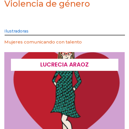
Violencia de género
Ilustradoras
Mujeres comunicando con talento
LUCRECIA ARAOZ