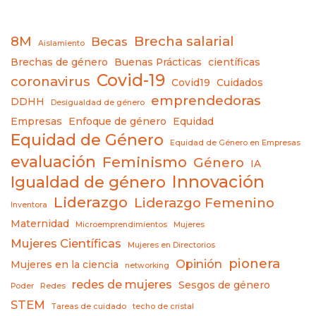
8M
Brecha salarial
Becas
Aislamiento
Brechas de género
Buenas Prácticas
científicas
Covid-19
coronavirus
Covid19
Cuidados
emprendedoras
DDHH
Desigualdad de género
Empresas
Enfoque de género
Equidad
Equidad de Género
Equidad de Género en Empresas
evaluación
Feminismo
Género
IA
Innovación
Igualdad de género
Liderazgo
Liderazgo Femenino
Inventora
Maternidad
Microemprendimientos
Mujeres
Mujeres Científicas
Mujeres en Directorios
pionera
Opinión
Mujeres en la ciencia
networking
redes de mujeres
Sesgos de género
Poder
Redes
STEM
Tareas de cuidado
techo de cristal