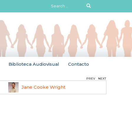
Search
for:
Biblioteca Audiovisual
Contacto
PREV
NEXT
Jane Cooke Wright
Ruth 