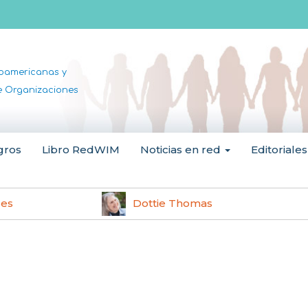
noamericanas y
de Organizaciones
gros
Libro RedWIM
Noticias en red
Editoriales
les
Dottie Thomas