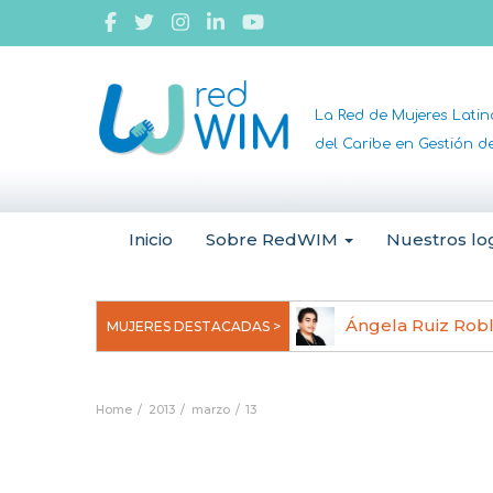
La Red de Mujeres Lati
del Caribe en Gestión 
Inicio
Sobre RedWIM
Nuestros lo
jeoma Uchegbu, pionera en
Ángela Ruiz Rob
MUJERES DESTACADAS >
anomedicina
Home
2013
marzo
13