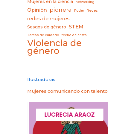
Mujeres en la ciencia
networking
pionera
Opinión
Poder
Redes
redes de mujeres
STEM
Sesgos de género
Tareas de cuidado
techo de cristal
Violencia de
género
Ilustradoras
Mujeres comunicando con talento
CQUES
LUCRECIA ARAOZ
LU