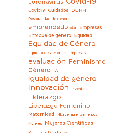
Covid-19
coronavirus
Covid19
Cuidados
DDHH
Desigualdad de género
emprendedoras
Empresas
Enfoque de género
Equidad
Equidad de Género
Equidad de Género en Empresas
evaluación
Feminismo
Género
IA
Igualdad de género
Innovación
Inventora
Liderazgo
Liderazgo Femenino
Maternidad
Microemprendimientos
Mujeres Científicas
Mujeres
Mujeres en Directorios