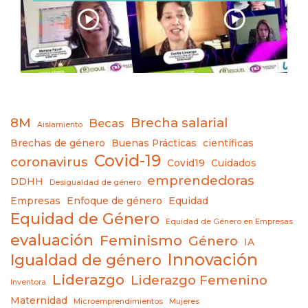
8M
Brecha salarial
Becas
Aislamiento
Brechas de género
Buenas Prácticas
científicas
Covid-19
coronavirus
Covid19
Cuidados
emprendedoras
DDHH
Desigualdad de género
Empresas
Enfoque de género
Equidad
Equidad de Género
Equidad de Género en Empresas
evaluación
Feminismo
Género
IA
Innovación
Igualdad de género
Liderazgo
Liderazgo Femenino
Inventora
Maternidad
Microemprendimientos
Mujeres