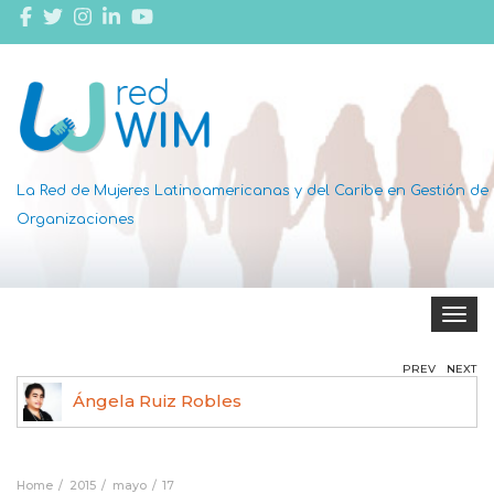
La Red de Mujeres Latinoamericanas y del Caribe en Gestión de
Organizaciones
Toggle 
PREV
NEXT
Ángela Ruiz Robles
Home
2015
mayo
17