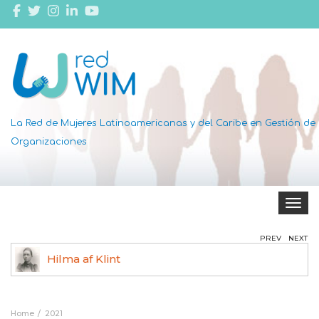
La Red de Mujeres Latinoamericanas y del Caribe en Gestión de
Organizaciones
Toggle 
PREV
NEXT
Hilma af Klint
Ag
Home
2021