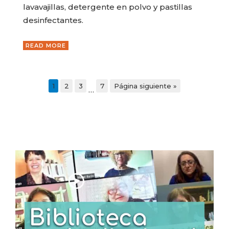
lavavajillas, detergente en polvo y pastillas
desinfectantes.
READ MORE
1
2
3
7
Página siguiente »
…