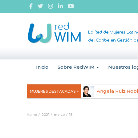
La Red de Mujeres Lati
del Caribe en Gestión 
Inicio
Sobre RedWIM
Nuestros lo
jeoma Uchegbu, pionera en
Ángela Ruiz Rob
MUJERES DESTACADAS >
anomedicina
Home
2021
marzo
18