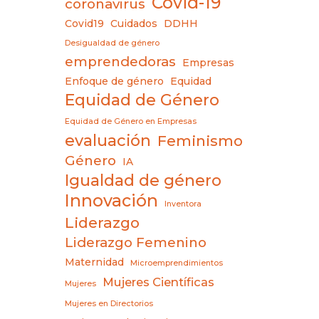
Covid-19
coronavirus
Covid19
Cuidados
DDHH
Desigualdad de género
emprendedoras
Empresas
Enfoque de género
Equidad
Equidad de Género
Equidad de Género en Empresas
evaluación
Feminismo
Género
IA
Igualdad de género
Innovación
Inventora
Liderazgo
Liderazgo Femenino
Maternidad
Microemprendimientos
Mujeres Científicas
Mujeres
Mujeres en Directorios