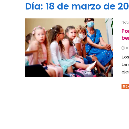
Día:
18 de marzo de 20
Noti
Po
be
1
Los
tam
eje
RE