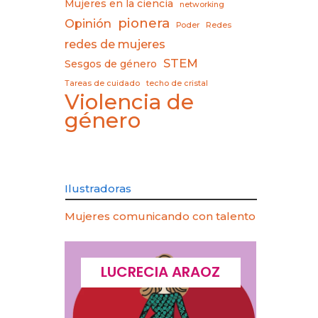
Mujeres en la ciencia
networking
pionera
Opinión
Poder
Redes
redes de mujeres
STEM
Sesgos de género
Tareas de cuidado
techo de cristal
Violencia de
género
Ilustradoras
Mujeres comunicando con talento
CQUES
LUCRECIA ARAOZ
LU