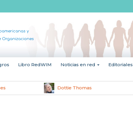
noamericanas y
de Organizaciones
gros
Libro RedWIM
Noticias en red
Editoriales
les
Dottie Thomas