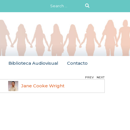
Search
for:
Biblioteca Audiovisual
Contacto
PREV
NEXT
Jane Cooke Wright
Ruth 