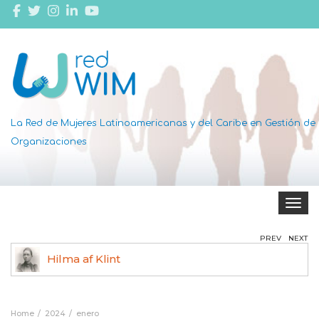
La Red de Mujeres Latinoamericanas y del Caribe en Gestión de
Organizaciones
Toggle 
PREV
NEXT
Hilma af Klint
Ag
Home
2024
enero