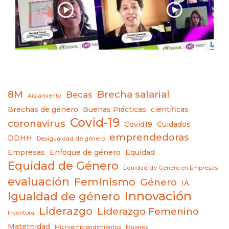
8M
Brecha salarial
Becas
Aislamiento
Brechas de género
Buenas Prácticas
científicas
Covid-19
coronavirus
Covid19
Cuidados
emprendedoras
DDHH
Desigualdad de género
Empresas
Enfoque de género
Equidad
Equidad de Género
Equidad de Género en Empresas
evaluación
Feminismo
Género
IA
Innovación
Igualdad de género
Liderazgo
Liderazgo Femenino
Inventora
Maternidad
Microemprendimientos
Mujeres