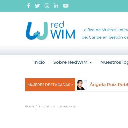
La Red de Mujeres Lati
del Caribe en Gestión 
Inicio
Sobre RedWIM
Nuestros lo
jeoma Uchegbu, pionera en
Ángela Ruiz Rob
MUJERES DESTACADAS >
anomedicina
Home
Encuentro Internacional