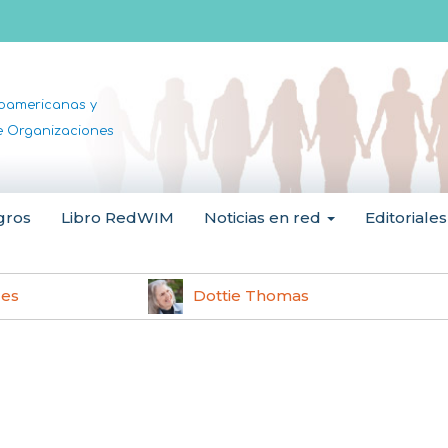
noamericanas y
de Organizaciones
gros
Libro RedWIM
Noticias en red
Editoriales
les
Dottie Thomas