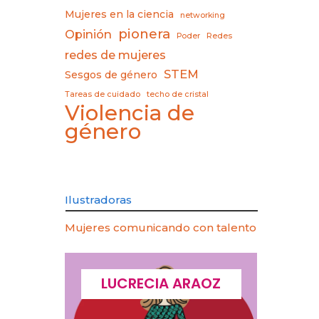
Mujeres en la ciencia
networking
pionera
Opinión
Poder
Redes
redes de mujeres
STEM
Sesgos de género
Tareas de cuidado
techo de cristal
Violencia de
género
Ilustradoras
Mujeres comunicando con talento
CQUES
LUCRECIA ARAOZ
LU