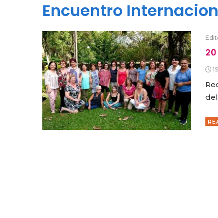
Encuentro Internacion
Edit
20
1
Red
del
RE