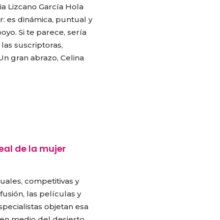
a Lizcano García Hola
r: es dinámica, puntual y
o. Si te parece, sería
las suscriptoras,
Un gran abrazo, Celina
eal de la mujer
uales, competitivas y
CARLA PILLA
PATRICIA JA
usión, las películas y
specialistas objetan esa
, en medio del desierto