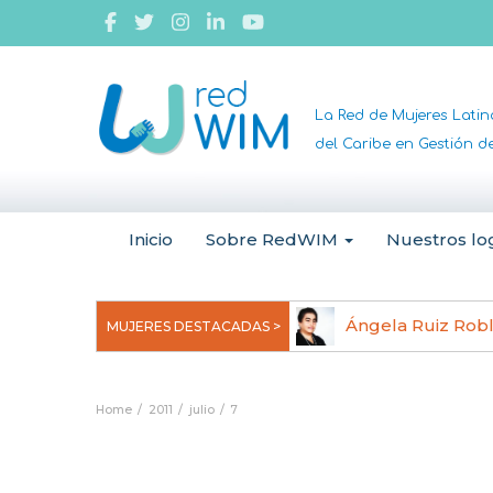
La Red de Mujeres Lati
del Caribe en Gestión 
Inicio
Sobre RedWIM
Nuestros lo
jeoma Uchegbu, pionera en
Ángela Ruiz Rob
MUJERES DESTACADAS >
anomedicina
Home
2011
julio
7