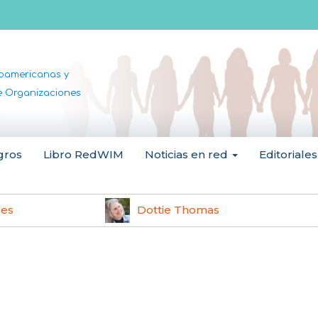
noamericanas y
de Organizaciones
gros
Libro RedWIM
Noticias en red
Editoriales
les
Dottie Thomas