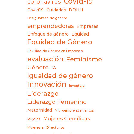
Covid-19
coronavirus
Covid19
Cuidados
DDHH
Desigualdad de género
emprendedoras
Empresas
Enfoque de género
Equidad
Equidad de Género
Equidad de Género en Empresas
evaluación
Feminismo
Género
IA
Igualdad de género
Innovación
Inventora
Liderazgo
Liderazgo Femenino
Maternidad
Microemprendimientos
Mujeres Científicas
Mujeres
Mujeres en Directorios