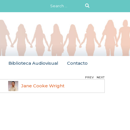
Search
for:
Biblioteca Audiovisual
Contacto
PREV
NEXT
Jane Cooke Wright
Ruth 