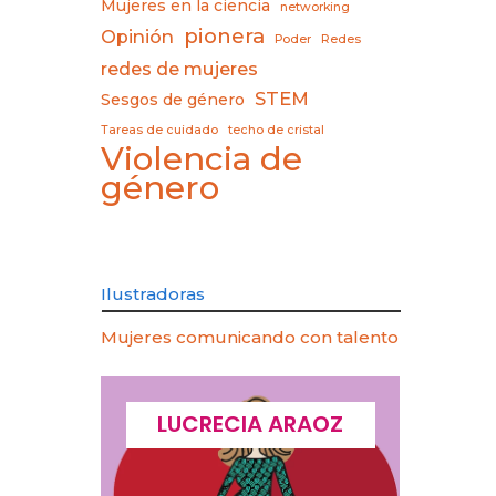
Mujeres en la ciencia
networking
pionera
Opinión
Poder
Redes
redes de mujeres
STEM
Sesgos de género
Tareas de cuidado
techo de cristal
Violencia de
género
Ilustradoras
Mujeres comunicando con talento
CQUES
LUCRECIA ARAOZ
LU