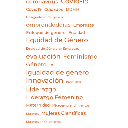
Covid-19
coronavirus
Covid19
Cuidados
DDHH
Desigualdad de género
emprendedoras
Empresas
Enfoque de género
Equidad
Equidad de Género
Equidad de Género en Empresas
evaluación
Feminismo
Género
IA
Igualdad de género
Innovación
Inventora
Liderazgo
Liderazgo Femenino
Maternidad
Microemprendimientos
Mujeres Científicas
Mujeres
Mujeres en Directorios