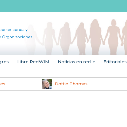
noamericanas y
de Organizaciones
gros
Libro RedWIM
Noticias en red
Editoriales
les
Dottie Thomas