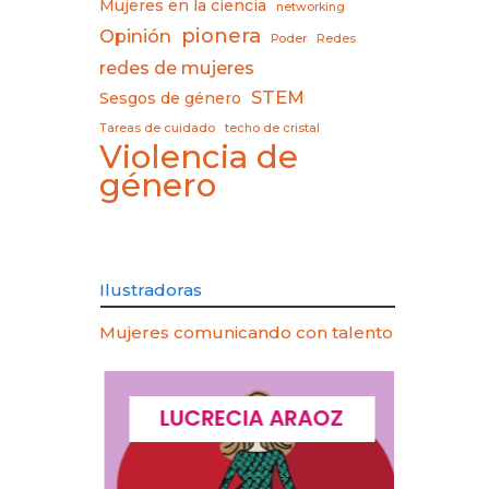
Mujeres en la ciencia
networking
pionera
Opinión
Poder
Redes
redes de mujeres
STEM
Sesgos de género
Tareas de cuidado
techo de cristal
Violencia de
género
Ilustradoras
Mujeres comunicando con talento
CQUES
LUCRECIA ARAOZ
LU