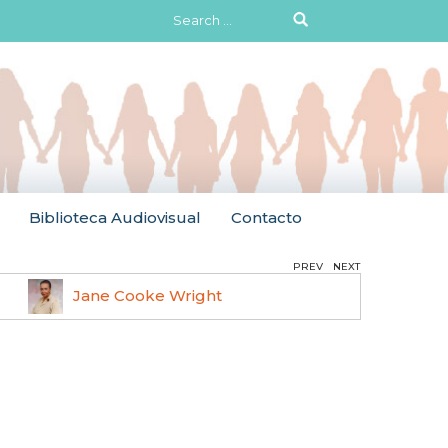
Search
for:
Biblioteca Audiovisual
Contacto
PREV
NEXT
Jane Cooke Wright
Ruth 