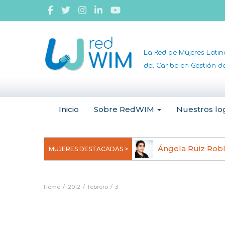
La Red de Mujeres Lati
del Caribe en Gestión 
Inicio
Sobre RedWIM
Nuestros lo
jeoma Uchegbu, pionera en
Ángela Ruiz Rob
MUJERES DESTACADAS >
anomedicina
Home
2012
febrero
3