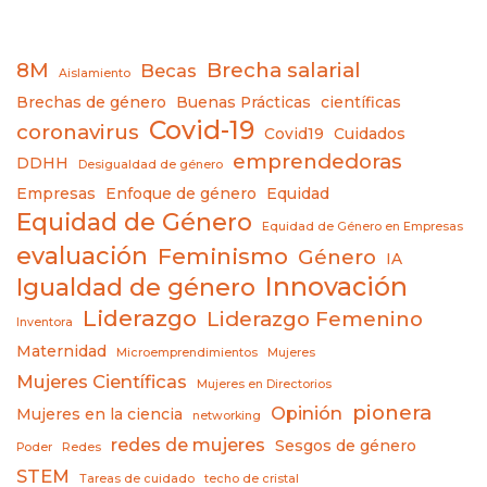
8M
Brecha salarial
Becas
Aislamiento
Brechas de género
Buenas Prácticas
científicas
Covid-19
coronavirus
Covid19
Cuidados
emprendedoras
DDHH
Desigualdad de género
Empresas
Enfoque de género
Equidad
Equidad de Género
Equidad de Género en Empresas
evaluación
Feminismo
Género
IA
Innovación
Igualdad de género
Liderazgo
Liderazgo Femenino
Inventora
Maternidad
Microemprendimientos
Mujeres
Mujeres Científicas
Mujeres en Directorios
pionera
Opinión
Mujeres en la ciencia
networking
redes de mujeres
Sesgos de género
Poder
Redes
STEM
Tareas de cuidado
techo de cristal