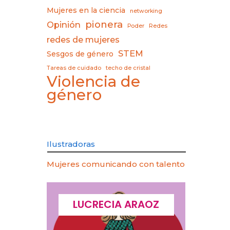
Mujeres en la ciencia
networking
pionera
Opinión
Poder
Redes
redes de mujeres
STEM
Sesgos de género
Tareas de cuidado
techo de cristal
Violencia de
género
Ilustradoras
Mujeres comunicando con talento
CQUES
LUCRECIA ARAOZ
LU