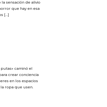
 la sensación de alivio
horror que hay en esa
s […]
 putas» caminó el
ara crear conciencia
eres en los espacios
 la ropa que usen.
CARLA PILLA
PATRICIA JA