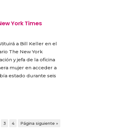
 New York Times
ituirá a Bill Keller en el
iario The New York
ión y jefa de la oficina
mera mujer en acceder a
abía estado durante seis
3
4
Página siguiente »