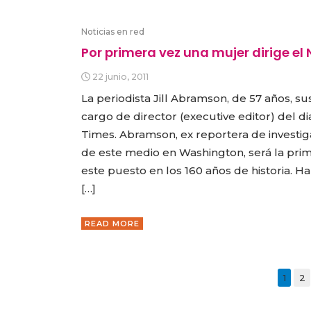
Noticias en red
Por primera vez una mujer dirige el
22 junio, 2011
La periodista Jill Abramson, de 57 años, sust
cargo de director (executive editor) del d
Times. Abramson, ex reportera de investigac
de este medio en Washington, será la pri
este puesto en los 160 años de historia. H
[…]
READ MORE
1
2