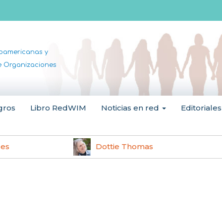
noamericanas y
de Organizaciones
gros
Libro RedWIM
Noticias en red
Editoriales
les
Dottie Thomas