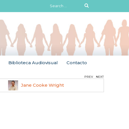
Search
for:
Biblioteca Audiovisual
Contacto
PREV
NEXT
Jane Cooke Wright
Ruth 