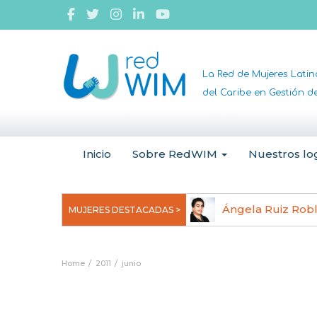
La Red de Mujeres Lati
del Caribe en Gestión 
Inicio
Sobre RedWIM
Nuestros lo
jeoma Uchegbu, pionera en
Ángela Ruiz Rob
MUJERES DESTACADAS >
anomedicina
Home
2011
junio