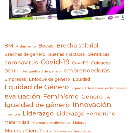
8M
Brecha salarial
Becas
Aislamiento
Brechas de género
Buenas Prácticas
científicas
Covid-19
coronavirus
Covid19
Cuidados
emprendedoras
DDHH
Desigualdad de género
Empresas
Enfoque de género
Equidad
Equidad de Género
Equidad de Género en Empresas
evaluación
Feminismo
Género
IA
Innovación
Igualdad de género
Liderazgo
Liderazgo Femenino
Inventora
Maternidad
Microemprendimientos
Mujeres
Mujeres Científicas
Mujeres en Directorios