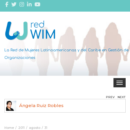
La Red de Mujeres Latinoamericanas y del Caribe en Gestión de
Organizaciones
Toggle 
PREV
NEXT
Ángela Ruiz Robles
Home
2011
agosto
31