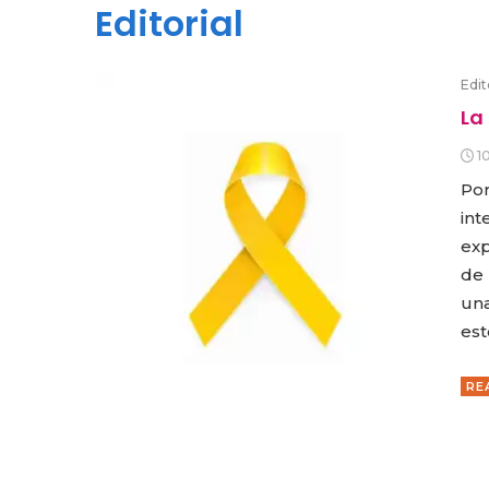
Editorial
Edit
La
1
Por
int
exp
de 
una
est
RE