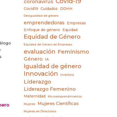
Covid-19
coronavirus
Covid19
Cuidados
DDHH
Desigualdad de género
emprendedoras
Empresas
Enfoque de género
Equidad
Equidad de Género
iálogo
Equidad de Género en Empresas
e
evaluación
Feminismo
s
Género
IA
Igualdad de género
Innovación
Inventora
Liderazgo
Liderazgo Femenino
Maternidad
Microemprendimientos
Mujeres Científicas
nero
Mujeres
Mujeres en Directorios