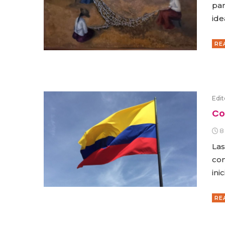
par
ide
RE
Edit
Co
8
Las
con
ini
RE