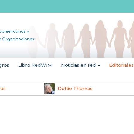
noamericanas y
de Organizaciones
gros
Libro RedWIM
Noticias en red
Editoriales
les
Dottie Thomas