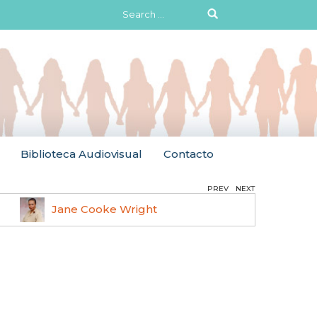
Search
for:
Biblioteca Audiovisual
Contacto
PREV
NEXT
Jane Cooke Wright
Ruth 