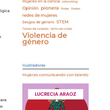
Mujeres en la ciencia
networking
pionera
Opinión
Poder
Redes
ógica
redes de mujeres
STEM
Sesgos de género
Tareas de cuidado
techo de cristal
Violencia de
,
género
Ilustradoras
Mujeres comunicando con talento
CQUES
LUCRECIA ARAOZ
LU
para
as