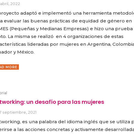
 abril, 2022
proyecto adaptó e implementó una herramienta metodol
a evaluar las buenas prácticas de equidad de género en
ES (Pequeñas y Medianas Empresas) e hizo una prueba
oto. La misma se realizó en 4 organizaciones de estas
acterísticas lideradas por mujeres en Argentina, Colombia
ador y México.
AD MORE
orial
tworking: un desafío para las mujeres
7 septiembre, 2021
CARLA PILLA
PATRICIA JA
working, es una palabra del idioma inglés que se utiliza 
erirse a las acciones concretas y activamente desarrollad