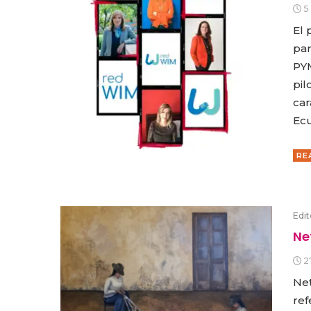
5
El 
par
PYM
pil
car
Ecu
RE
Edit
Ne
2
Net
ref