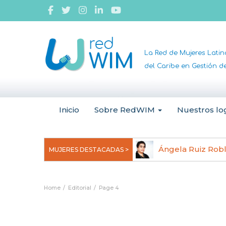
La Red de Mujeres Lati
del Caribe en Gestión 
Inicio
Sobre RedWIM
Nuestros lo
jeoma Uchegbu, pionera en
Ángela Ruiz Rob
MUJERES DESTACADAS >
anomedicina
Home
Editorial
Page 4