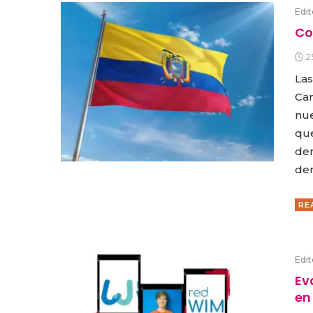
Edit
Co
2
Las
Car
nue
que
den
der
RE
Edit
Ev
en