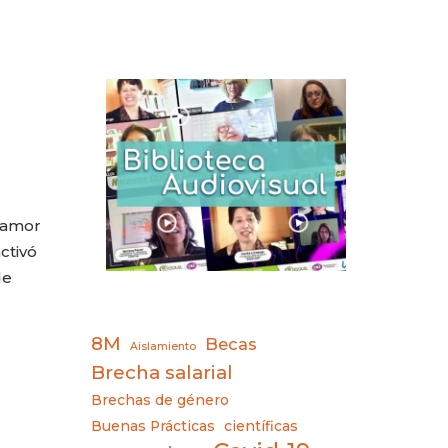
l amor
ctivó
de
8M
Becas
Aislamiento
Brecha salarial
Brechas de género
Buenas Prácticas
científicas